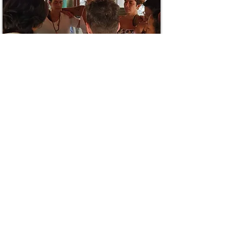
A Jornada Para a Maestría
com a Tribo Akáshica