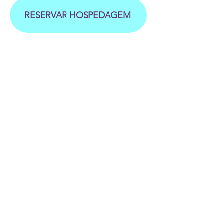
RESERVAR HOSPEDAGEM
Os custos de hospedagem são
pagos separadamente ao Unah
Ecolodge e não estão incluídos na
sua inscrição para o retiro. Por
favor, certifique-se de revisar as
penalidades de cancelamento do
quarto no momento da reserva.
6 motivos para participar
da formação: