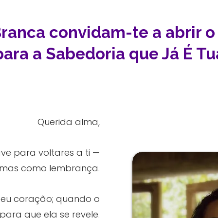
Branca convidam-te a abrir 
para a Sabedoria que Já É Tu
Querida alma,
 para voltares a ti —
 mas como lembrança.
 teu coração; quando o
para que ela se revele.