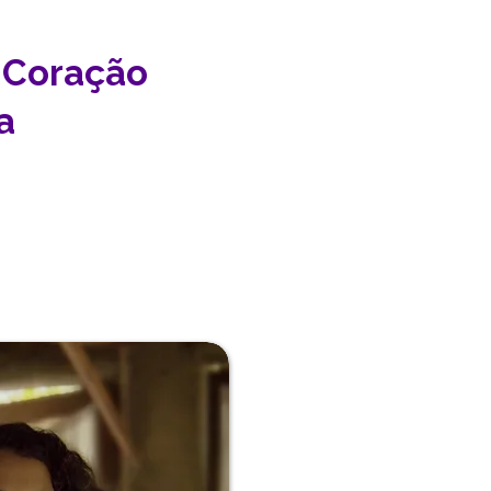
o Coração
a